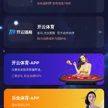
斗堡垒”。我们要深入践行新时代党的组织路线，树立大抓
基层的鲜明导向，着力抓基层、强基础、固基本,推动各领
域基层党组织全面进步、全面过硬，为奋力谱写全面建设社
会主义现代化国家福建篇章提供坚强组织保证。
一、坚持以党的政治建设为统领,推动基层党组织坚定
拥护“两个确立”、坚决做到“两个维护”。 基层党组织作为党
的执政根基，只有政治上坚强有力，才能切实发挥战斗堡垒
作用。必须牢牢抓住党的政治建设这个根本性建设，不断增
强基层党组织政治功能,切实在社会基层组织中充分发挥领
导核心和政治核心作用。
二、坚持以党的创新理论凝心铸魂，确保基层党组织
统一思想、统一意志、统-行动。 党的二十大报告指出，拥
有马克思主义科学理论指导是我们党坚定信仰信念、把握历