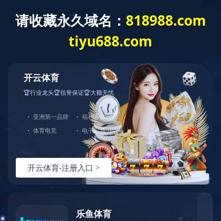
开云手机入口
公司概况
通知公告
公司
科技创新
公司动态
公司领导分别带队开展国庆中秋“双节”重点项目安全检查
省交通监理公司开展双节慰问活动