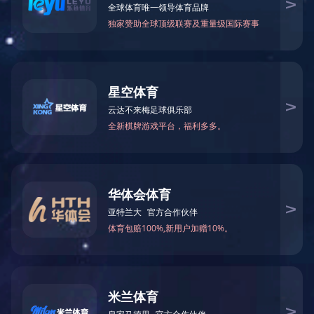
河北交投集团胶粉沥青技术亮相“2025‘一带一路’倡议在孟加拉国”展会
铭记历史，砥砺前行—省交通监理公司组织干部职工观看抗战胜利 80 周年大会直播
省交通监理公司党委委员、副总经理崔宇鹏到承克项目进行督导检查
省交通监理公司党委委员、副总经理冯兵辰一行对九门口复线河北段项目进行督导检查
省交通监理公司党委委员、副总经理冯兵辰一行到 承克项目进行督导检查
河北省交通建设监理检测协会成立
联系我们
电话：0311-83810349
传真：0311-83806945
Email：hbjtjl@163.com