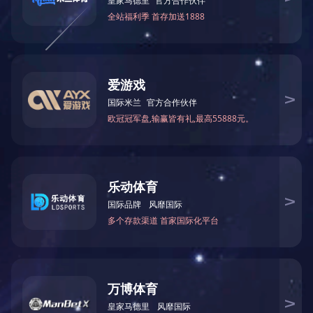
当前位置：
开云手机入口
>
党团建设
凝聚奋进，扎实基层党建工作畅学二十
大精神
发布时间：
来源：
承平高
发布者：
杨献
浏览：
1812次
2023-03-22
速总监办
洲
近日，开云(中国)项目第二党支部扎实基层党建工作，
组织党员和积极分子开展畅学“二十大精神”。“精神解读、
代表风采”使党支部每位成员深受鼓舞，迅速掀起了学习贯
彻党的二十大精神的热潮。
党的二十大报告明确提出，“增强党组织政治功能和组
织功能”“把基层党组织建设成为有效实现党的领导的坚强战