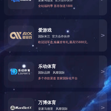
当前位置：
开云手机入口
>
党团建设
· 巾帼之花在奋斗中绽放 —记省交通监理公司工程项目总监办合同部主任王娟娟
2023-03-
· 开云(中国)组织开展党委书记讲党课专题教育活动
06
2023-02-
· 开云(中国)项目第三党支部掀起学习宣传贯彻党的二十大精神热潮
24
2023-02-
16
· 公司召开2022年度领导班子民主生活会
2023-02-
· 省交通监理公司组织召开2022年度党支部书记述职评议会议
10
第19页，共19页，每页10条
2023-01-
20