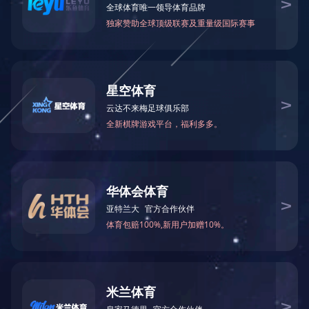
河北交投集团胶粉沥青技术亮相“2025‘一带一路’倡议在孟加拉国”展会
铭记历史，砥砺前行—省交通监理公司组织干部职工观看抗战胜利 80 周年大会直播
省交通监理公司党委委员、副总经理崔宇鹏到承克项目进行督导检查
省交通监理公司党委委员、副总经理冯兵辰一行对九门口复线河北段项目进行督导检查
省交通监理公司党委委员、副总经理冯兵辰一行到 承克项目进行督导检查
河北省交通建设监理检测协会成立
联系我们
电话：0311-83810349
传真：0311-83806945
Email：hbjtjl@163.com