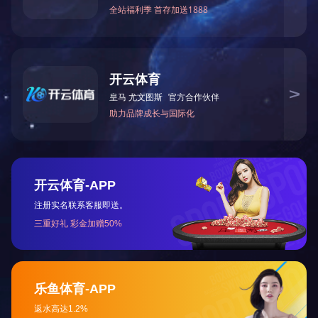
07
· 温霍第三驻地办“缅怀革命先烈、共守国家安全”主题活动
2024-04-
· 完善公司法律制度 助力高质量发展—机关三支部组织参加新公司法宣传教育培训
04
· 增强全民国防意识 筑牢国家安全防线
2024-04-
2024-04-
03
03
· “缅怀革命先烈 弘扬民族精神 争当新时代岗位先锋”实业公司党支部与6家共建单位联合开展主题党日活动
2024-04-
第7页，共19页，每页10条
02
1
2
3
4
5
6
7