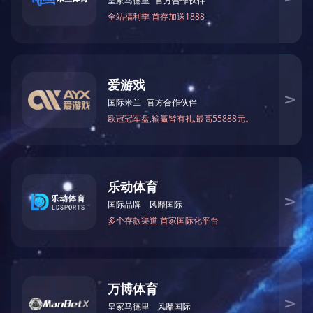
当前位置：
开云手机入口
>
党团建设
· 深入贯彻总体国家安全观 打造更高水平的平安河北
2024-04-
· 机关一支部开展“以历史为师，助企业前行——参观石家庄解放纪念馆”主题党日活动
11
2024-04-
· 坚定不移走中国特色国家安全道路
11
2024-04-
10
· 坚决防范化解国家安全领域重大风险挑战
2024-04-
· 系统推进国家安全体系和能力现代化
09
· 践行总体国家安全观要坚持系统观念
2024-04-
2024-04-
08