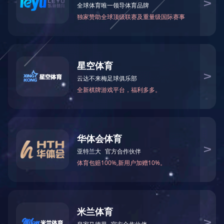
河北交投集团胶粉沥青技术亮相“2025‘一带一路’倡议在孟加拉国”展会
铭记历史，砥砺前行—省交通监理公司组织干部职工观看抗战胜利 80 周年大会直播
省交通监理公司党委委员、副总经理崔宇鹏到承克项目进行督导检查
省交通监理公司党委委员、副总经理冯兵辰一行对九门口复线河北段项目进行督导检查
省交通监理公司党委委员、副总经理冯兵辰一行到 承克项目进行督导检查
河北省交通建设监理检测协会成立
联系我们
电话：0311-83810349
传真：0311-83806945
Email：hbjtjl@163.com